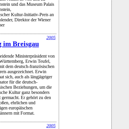
nstein und das Museum Palais
nstein,
scher Kultur-Initiativ-Preis an
lender, Direktor der Wiener
per
2005
g im Breisgau
eidende Ministerpräsident von
ürttemberg, Erwin Teufel,
it dem deutsch-französischen
reis ausgezeichnet. Erwin
at sich, auch als längjägriger
ator für die deutsch-
sischen Beziehungen, um die
sche Kultur ganz besonders
t germacht. Er gehört zu den
oßen, ehrlichen und
tigen europäischen
ännern mit Format.
2005