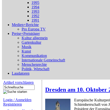
1995
1994
1993
1992
1991
Medien+Berichte
Pro Europa TV
Preise+Preisträger
Kultur allgemein
Gartenkultur
Musik
Kunst
Kommunikation
Internationale Gemeinschaft
Menschenrechte
Politik, Wirtschaft
Laudatoren
Artikel vorschlagen
Dresden am 10. Oktober 
Login / Anmelden
Europäische Kulturprei
Registrieren
Schirmherrschaft von 
Präsident der Europä