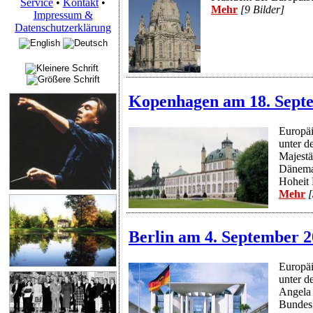
Service
•
Kontakt
•
Mehr
[9 Bilder]
Impressum &
Datenschutzerklärung
Kopenhagen am 18. Sept
Europäi
unter d
Majestä
Dänemar
Hoheit
Mehr
[
Berlin am 4. September 
Europäi
unter d
Angela
Bundesk