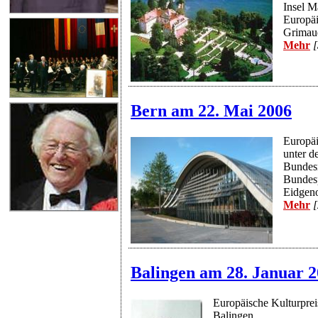
Insel M
Europäi
Grimau
Mehr
[
Bern am 22. Mai 2006
Europäi
unter d
Bundesr
Bundesp
Eidgeno
Mehr
[
Balingen am 28. Januar 
Europäische Kulturpreis
Balingen