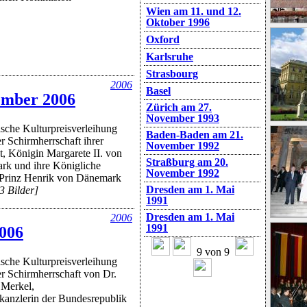
Wien am 11. und 12.
Oktober 1996
Oxford
Karlsruhe
Strasbourg
2006
Basel
ember 2006
Zürich am 27.
November 1993
sche Kulturpreisverleihung
Baden-Baden am 21.
er Schirmherrschaft ihrer
November 1992
t, Königin Margarete II. von
Straßburg am 20.
k und ihre Königliche
November 1992
 Prinz Henrik von Dänemark
Dresden am 1. Mai
3 Bilder]
1991
Dresden am 1. Mai
2006
1991
2006
9 von 9
sche Kulturpreisverleihung
er Schirmherrschaft von Dr.
 Merkel,
anzlerin der Bundesrepublik