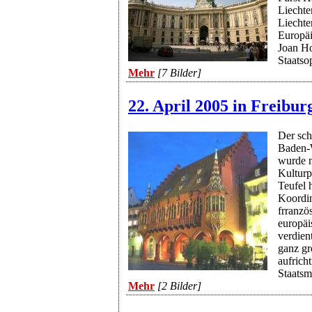
Liechte
Liechte
Europäi
Joan Ho
Staatso
Mehr
[7 Bilder]
22. April 2005 in Freibur
Der sch
Baden-W
wurde m
Kulturp
Teufel h
Koordin
frranzö
europäi
verdien
ganz gr
aufrich
Staatsm
Mehr
[2 Bilder]