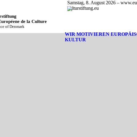
Samstag, 8. August 2026 – www.eu
kulturstiftung.eu
stiftung
Européene de la Culture
ince of Denmark
WIR MOTIVIEREN EUROPÄI
KULTUR