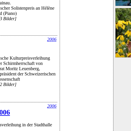
ainau.
scher Solistenpreis an Hélène
d (Piano)
3 Bilder]
2006
sche Kulturpreisverleihung
er Schirmherrschaft von
at Moritz Leuenberg,
räsident der Schweizerischen
ssenschaft
2 Bilder]
2006
2006
verleihung in der Stadthalle