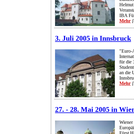
Helmut
Veranst
IBA Für
Mehr
[
3. Juli 2005 in Innsbruck
"Euro-A
Interna
für die
Student
an die 
Innsbru
Mehr
[
27. - 28. Mai 2005 in Wie
Wiener
Europäi
Fürst H