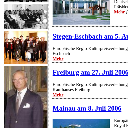
Deutsch
Präside
Mehr
[
Stegen-Eschbach am 5. A
Europäische Regio-Kulturpreisverleihung
Eschbach
Mehr
Freiburg am 27. Juli 200
Europäische Regio-Kulturpreisverleihung 
Kaufhauses Freiburg
Mehr
Mainau am 8. Juli 2006
Europäi
Royal 