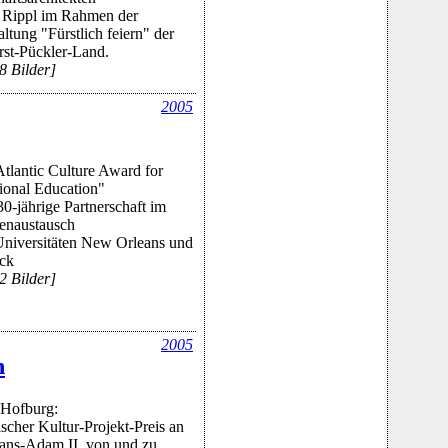
 Rippl im Rahmen der
altung "Fürstlich feiern" der
st-Pückler-Land.
8 Bilder]
2005
tlantic Culture Award for
tional Education"
 30-jährige Partnerschaft im
enaustausch
Universitäten New Orleans und
ck
2 Bilder]
2005
n
 Hofburg:
scher Kultur-Projekt-Preis an
ans-Adam II. von und zu