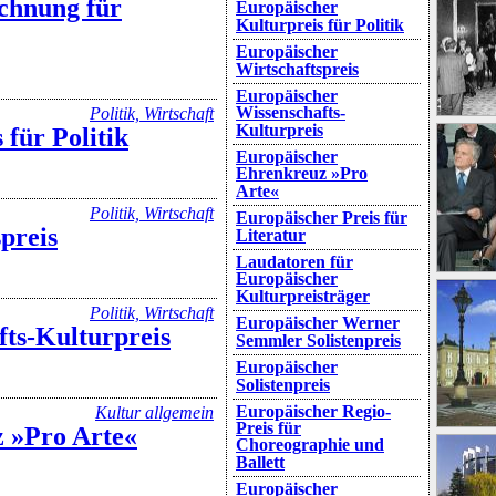
chnung für
Europäischer
Kulturpreis für Politik
Europäischer
Wirtschaftspreis
Europäischer
Wissenschafts-
Politik, Wirtschaft
Kulturpreis
für Politik
Europäischer
Ehrenkreuz »Pro
Arte«
Politik, Wirtschaft
Europäischer Preis für
preis
Literatur
Laudatoren für
Europäischer
Kulturpreisträger
Politik, Wirtschaft
Europäischer Werner
ts-Kulturpreis
Semmler Solistenpreis
Europäischer
Solistenpreis
Europäischer Regio-
Kultur allgemein
Preis für
 »Pro Arte«
Choreographie und
Ballett
Europäischer