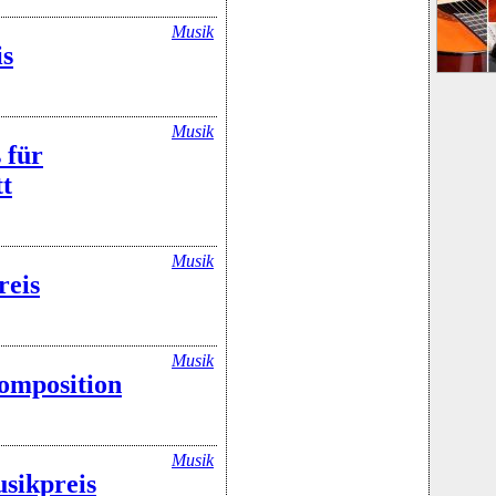
Musik
is
Musik
 für
t
Musik
reis
Musik
omposition
Musik
sikpreis