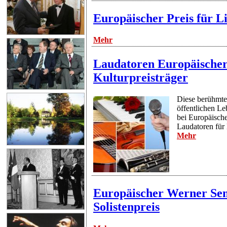
Europäischer Preis für L
Mehr
Laudatoren Europäische
Kulturpreisträger
Diese berühmte
öffentlichen L
bei Europäisch
Laudatoren für 
Mehr
Europäischer Werner Se
Solistenpreis