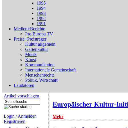
1995
1994
1993
1992
1991
Medien+Berichte
Pro Europa TV
Preise+Preisträger
Kultur allgemein
Gartenkultur
Musik
Kunst
Kommunikation
Internationale Gemeinschaft
Menschenrechte
Politik, Wirtschaft
Laudatoren
Artikel vorschlagen
Europäischer Kultur-Initi
Login / Anmelden
Mehr
Registrieren