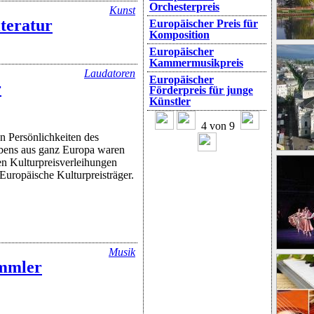
Orchesterpreis
Kunst
iteratur
Europäischer Preis für
Komposition
Europäischer
Kammermusikpreis
Laudatoren
Europäischer
r
Förderpreis für junge
Künstler
4 von 9
n Persönlichkeiten des
ebens aus ganz Europa waren
en Kulturpreisverleihungen
Europäische Kulturpreisträger.
Musik
mmler