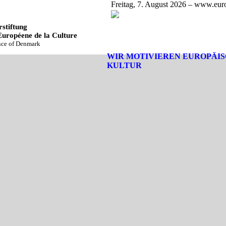
Freitag, 7. August 2026 – www.euro
stiftung
Européene de la Culture
ince of Denmark
WIR MOTIVIEREN EUROPÄI
KULTUR