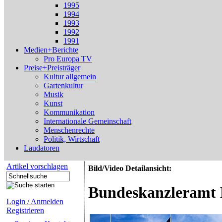
1995
1994
1993
1992
1991
Medien+Berichte
Pro Europa TV
Preise+Preisträger
Kultur allgemein
Gartenkultur
Musik
Kunst
Kommunikation
Internationale Gemeinschaft
Menschenrechte
Politik, Wirtschaft
Laudatoren
Artikel vorschlagen
Bild/Video Detailansicht:
Bundeskanzleramt 
Login / Anmelden
Registrieren