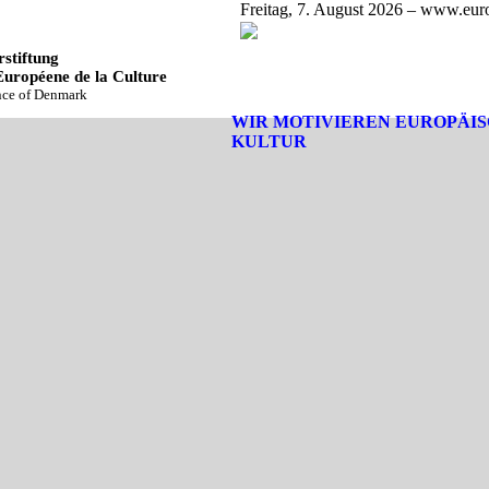
Freitag, 7. August 2026 – www.euro
stiftung
Européene de la Culture
ince of Denmark
WIR MOTIVIEREN EUROPÄI
KULTUR