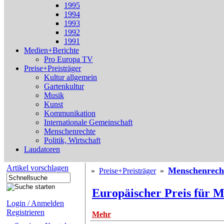
1995
1994
1993
1992
1991
Medien+Berichte
Pro Europa TV
Preise+Preisträger
Kultur allgemein
Gartenkultur
Musik
Kunst
Kommunikation
Internationale Gemeinschaft
Menschenrechte
Politik, Wirtschaft
Laudatoren
Artikel vorschlagen
Menschenrech
»
Preise+Preisträger
»
Europäischer Preis für 
Login / Anmelden
Registrieren
Mehr