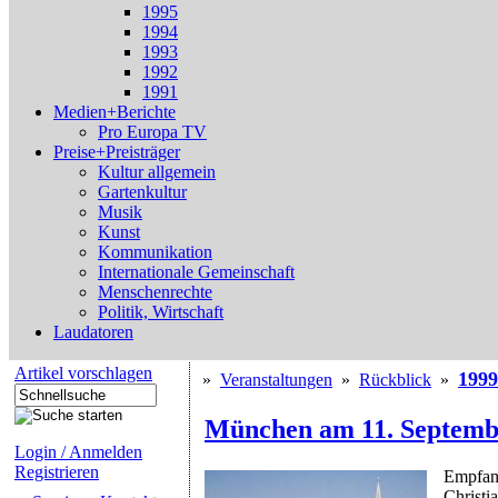
1995
1994
1993
1992
1991
Medien+Berichte
Pro Europa TV
Preise+Preisträger
Kultur allgemein
Gartenkultur
Musik
Kunst
Kommunikation
Internationale Gemeinschaft
Menschenrechte
Politik, Wirtschaft
Laudatoren
Artikel vorschlagen
1999
»
Veranstaltungen
»
Rückblick
»
München am 11. Septemb
Login / Anmelden
Registrieren
Empfan
Christi