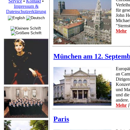
Service
•
Kontakt
•
Verleih
Impressum &
für ges
Datenschutzerklärung
John He
Michael
"Sterns
Mehr
München am 12. Septemb
Europäi
an Came
Dirigen
Konzert
und Mar
und di
andere.
Mehr
[
Paris