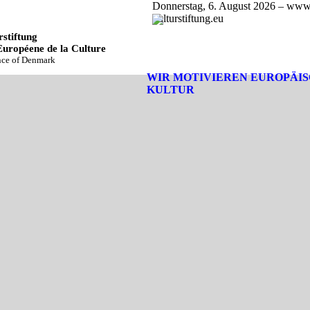
Donnerstag, 6. August 2026 – www
kulturstiftung.eu
stiftung
Européene de la Culture
ince of Denmark
WIR MOTIVIEREN EUROPÄI
KULTUR