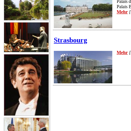
Palais
Palais 
Mehr
[
Strasbourg
Mehr
[