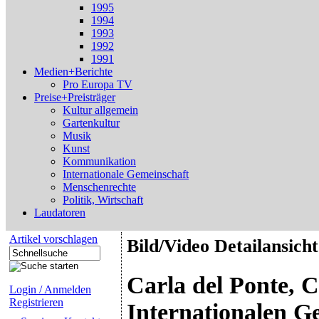
1995
1994
1993
1992
1991
Medien+Berichte
Pro Europa TV
Preise+Preisträger
Kultur allgemein
Gartenkultur
Musik
Kunst
Kommunikation
Internationale Gemeinschaft
Menschenrechte
Politik, Wirtschaft
Laudatoren
Artikel vorschlagen
Bild/Video Detailansicht
Carla del Ponte, 
Login / Anmelden
Registrieren
Internationalen Ge