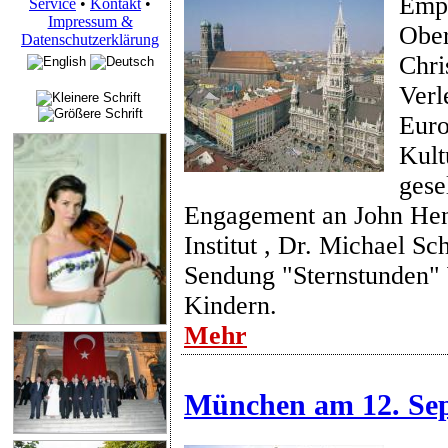
Emp
Service
•
Kontakt
•
Impressum &
Ober
Datenschutzerklärung
Chri
Verl
Euro
Kult
gese
Engagement an John H
Institut , Dr. Michael Sc
Sendung "Sternstunden" 
Kindern.
Mehr
München am 12. Se