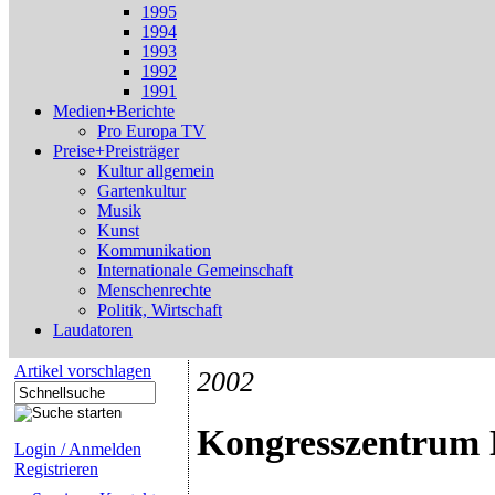
1995
1994
1993
1992
1991
Medien+Berichte
Pro Europa TV
Preise+Preisträger
Kultur allgemein
Gartenkultur
Musik
Kunst
Kommunikation
Internationale Gemeinschaft
Menschenrechte
Politik, Wirtschaft
Laudatoren
Artikel vorschlagen
2002
Kongresszentrum 
Login / Anmelden
Registrieren