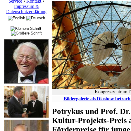
Service
•
Kontakt
•
Impressum &
Datenschutzerklärung
Kongresszentrum
Bildergalerie als Diashow betrach
Potrykus und Prof. Dr.
Kultur-Projekts-Preis
Förderpreise für jung