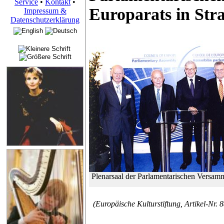
Service
•
Kontakt
•
Europarats in Str
Impressum &
Datenschutzerklärung
Plenarsaal der Parlamentarischen Versam
(Europäische Kulturstiftung, Artikel-Nr. 8