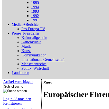
1995
1994
1993
1992
1991
Medien+Berichte
Pro Europa TV
Preise+Preisträger
Kultur allgemein
Gartenkultur
Musik
Kunst
Kommunikation
Internationale Gemeinschaft
Menschenrechte
Politik, Wirtschaft
Laudatoren
Artikel vorschlagen
Kunst
Europäischer Ehren
Login / Anmelden
Registrieren