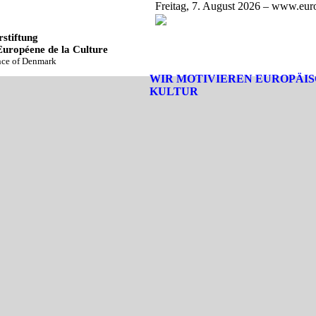
Freitag, 7. August 2026 – www.euro
stiftung
Européene de la Culture
ince of Denmark
WIR MOTIVIEREN EUROPÄI
KULTUR