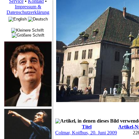
Service
•
Kontakt
•
Impressum &
Datenschutzerklärung
Artikel, in denen dieses Bild verwend
Titel
Artikel-N
Colmar, Koifhus, 20. Juni 2009
22