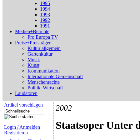
1995
1994
1993
1992
1991
Medien+Berichte
Pro Europa TV
Preise+Preisträger
Kultur allgemein
Gartenkultur
Musik
Kunst
Kommunikation
Internationale Gemeinschaft
Menschenrechte
Politik, Wirtschaft
Laudatoren
Artikel vorschlagen
2002
Staatsoper Unter 
Login / Anmelden
Registrieren