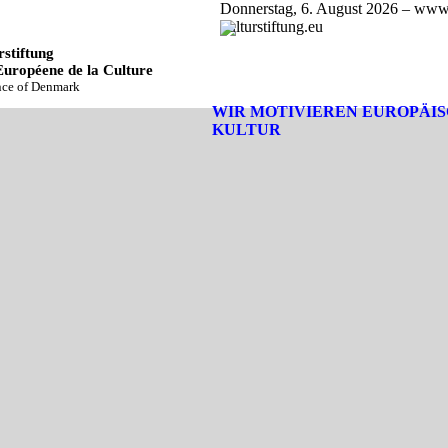
Donnerstag, 6. August 2026 – www
kulturstiftung.eu
stiftung
Européene de la Culture
ince of Denmark
WIR MOTIVIEREN EUROPÄI
KULTUR