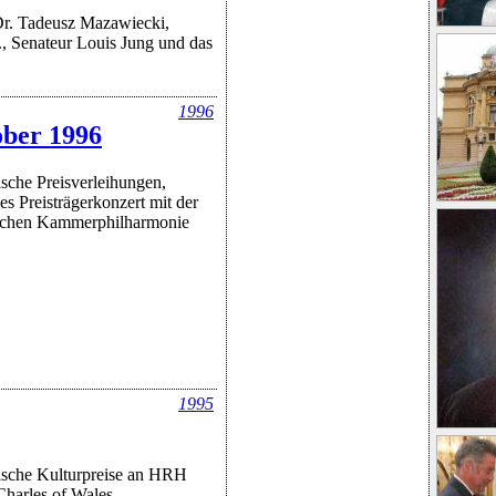
Dr. Tadeusz Mazawiecki,
., Senateur Louis Jung und das
1996
ober 1996
sche Preisverleihungen,
hes Preisträgerkonzert mit der
schen Kammerphilharmonie
1995
ische Kulturpreise an HRH
Charles of Wales,