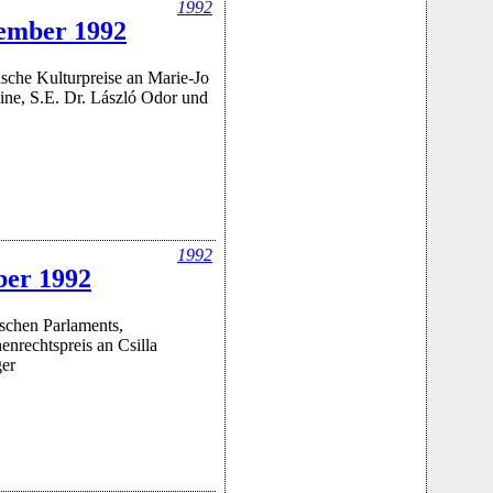
1992
ember 1992
sche Kulturpreise an Marie-Jo
ine, S.E. Dr. László Odor und
1992
ber 1992
ischen Parlaments,
nrechtspreis an Csilla
ger