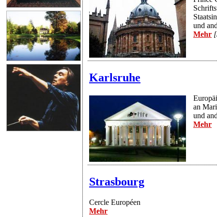
Schrift
Staatsi
und and
Mehr
[
Karlsruhe
Europäi
an Mari
und and
Mehr
Strasbourg
Cercle Européen
Mehr