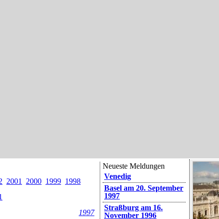
Neueste Meldungen
Venedig
2
2001
2000
1999
1998
Basel am 20. September
1997
1
Straßburg am 16.
1997
November 1996