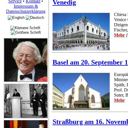
Service
•
Kontakt
•
Venedig
Impressum &
Datenschutzerklärung
Chiesa 
Venice 
Dirigen
Fischer
Mehr
[
Basel am 20. September 
Europäi
Ministe
Späth, 
Prof. D
Suter, 
Mehr
Straßburg am 16. Novem