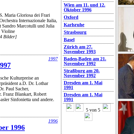
Wien am 11. und 12.
Oktober 1996
S. Maria Gloriosa dei Frari
Oxford
Orchestra Internazionale Italia,
Karlsruhe
t Sandro Marcotulli und Julia
, Violine
Strasbourg
4 Bilder]
Basel
Zürich am 27.
November 1993
1997
Baden-Baden am 21.
November 1992
1997
Straßburg am 20.
November 1992
sche Kulturpreise an
Dresden am 1. Mai
rpräsident a.D. Dr. Lothar
1991
Dr. Paul Sacher,
r. Franz Blankart, Robert
Dresden am 1. Mai
Basler Sinfonietta und andere.
1991
5 von 5
1996
ber 1996