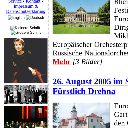
Rhe
Service
•
Kontakt
•
Impressum &
Fest
Datenschutzerklärung
Euro
Diri
Mikh
Europäischer Orchesterpr
Russische Nationalorche
Mehr
[3 Bilder]
26. August 2005 im 
Fürstlich Drehna
Euro
Gart
den 