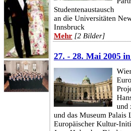
Part
Studentenaustausch
an die Universitäten Ne
Innsbruck
Mehr
[2 Bilder]
27. - 28. Mai 2005 i
Wien
Euro
Proj
Hans
und 
und das Museum Palais L
Europäischer Kultur-Initi