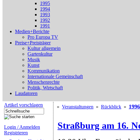
1995
1994
1993
1992
1991
Medien+Berichte
Pro Europa TV
Preise+Preisträger
Kultur allgemein
Gartenkultur
Musik
Kunst
Kommunikation
Internationale Gemeinschaft
Menschenrechte
Politik, Wirtschaft
Laudatoren
Artikel vorschlagen
1996
»
Veranstaltungen
»
Rückblick
»
Straßburg am 16. N
Login / Anmelden
Registrieren