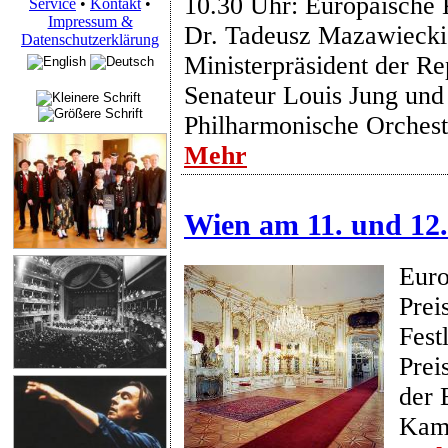
10.30 Uhr: Europäische 
Service
•
Kontakt
•
Impressum &
Dr. Tadeusz Mazawiecki
Datenschutzerklärung
Ministerpräsident der Re
Senateur Louis Jung und
Philharmonische Orchest
Mehr
Wien am 11. und 12
Euro
Prei
Fest
Prei
der 
Kam