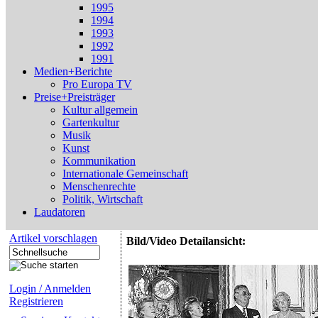
1995
1994
1993
1992
1991
Medien+Berichte
Pro Europa TV
Preise+Preisträger
Kultur allgemein
Gartenkultur
Musik
Kunst
Kommunikation
Internationale Gemeinschaft
Menschenrechte
Politik, Wirtschaft
Laudatoren
Artikel vorschlagen
Bild/Video Detailansicht:
Login / Anmelden
Registrieren