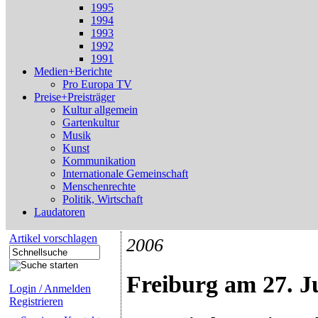
1995
1994
1993
1992
1991
Medien+Berichte
Pro Europa TV
Preise+Preisträger
Kultur allgemein
Gartenkultur
Musik
Kunst
Kommunikation
Internationale Gemeinschaft
Menschenrechte
Politik, Wirtschaft
Laudatoren
Artikel vorschlagen
2006
Freiburg am 27. Ju
Login / Anmelden
Registrieren