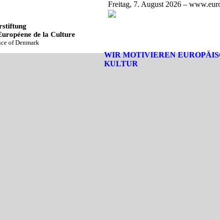
Freitag, 7. August 2026 – www.euro
stiftung
Européene de la Culture
ince of Denmark
WIR MOTIVIEREN EUROPÄI
KULTUR