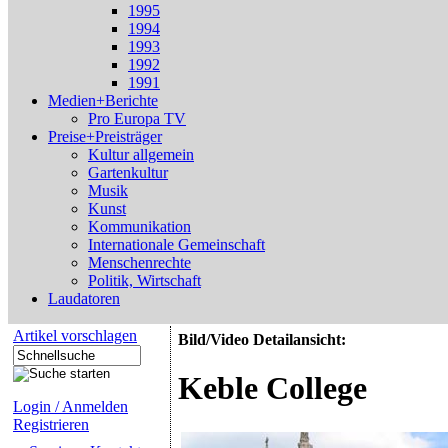
1995
1994
1993
1992
1991
Medien+Berichte
Pro Europa TV
Preise+Preisträger
Kultur allgemein
Gartenkultur
Musik
Kunst
Kommunikation
Internationale Gemeinschaft
Menschenrechte
Politik, Wirtschaft
Laudatoren
Artikel vorschlagen
Bild/Video Detailansicht:
Keble College
Login / Anmelden
Registrieren