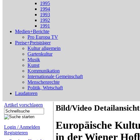
1995
1994
1993
1992
1991
Medien+Berichte
Pro Europa TV
Preise+Preisträger
Kultur allgemein
Gartenkultur
Musik
Kunst
Kommunikation
Internationale Gemeinschaft
Menschenrechte
Politik, Wirtschaft
Laudatoren
Artikel vorschlagen
Bild/Video Detailansicht
Europäische Kultu
Login / Anmelden
Registrieren
in der Wiener Hof