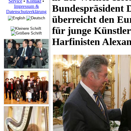
Service
•
Kontakt
•
Bundespräsident D
Impressum &
Datenschutzerklärung
überreicht den Eu
für junge Künstle
Harfinisten Alexa