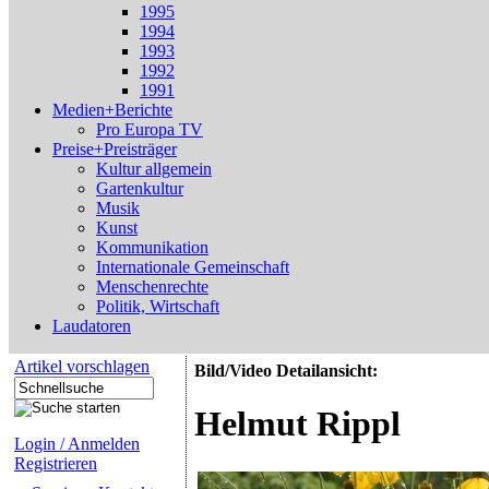
1995
1994
1993
1992
1991
Medien+Berichte
Pro Europa TV
Preise+Preisträger
Kultur allgemein
Gartenkultur
Musik
Kunst
Kommunikation
Internationale Gemeinschaft
Menschenrechte
Politik, Wirtschaft
Laudatoren
Artikel vorschlagen
Bild/Video Detailansicht:
Helmut Rippl
Login / Anmelden
Registrieren