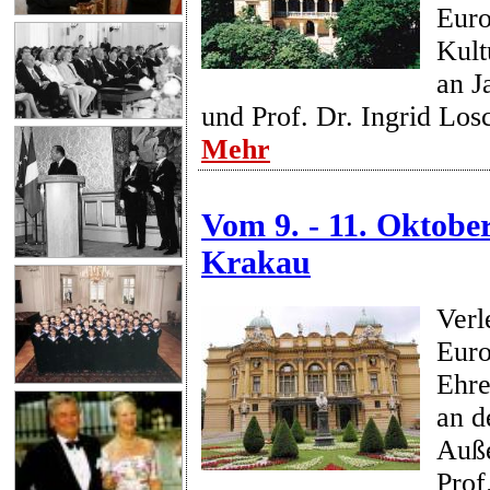
Euro
Kult
an J
und Prof. Dr. Ingrid Los
Mehr
Vom 9. - 11. Oktober
Krakau
Verl
Euro
Ehre
an d
Auße
Prof