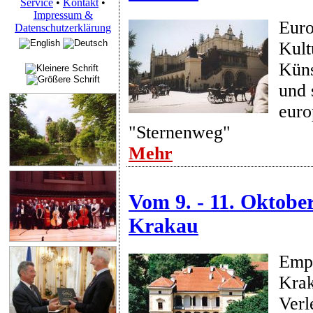
Service
•
Kontakt
•
Impressum &
Euro
Datenschutzerklärung
Kult
Küns
und 
euro
"Sternenweg"
Mehr
Vom 9. - 11. Oktober
Krakau
Empf
Kra
Verl