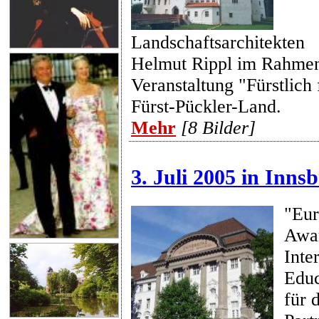
Landschaftsarchitekten
Helmut Rippl im Rahmen
Veranstaltung "Fürstlich
Fürst-Pückler-Land.
Mehr
[8 Bilder]
3. Juli 2005 in Inns
"Eur
Awar
Inte
Educ
für 