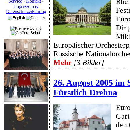
Rhe
Service
•
Kontakt
•
Impressum &
Fest
Datenschutzerklärung
Euro
Diri
Mikh
Europäischer Orchesterpr
Russische Nationalorche
Mehr
[3 Bilder]
26. August 2005 im 
Fürstlich Drehna
Euro
Gart
den 