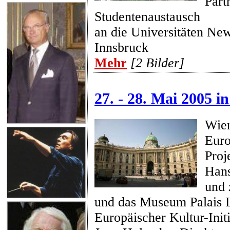
Part
Studentenaustausch
an die Universitäten Ne
Innsbruck
Mehr
[2 Bilder]
27. - 28. Mai 2005 i
Wien
Euro
Proj
Hans
und 
und das Museum Palais L
Europäischer Kultur-Initi