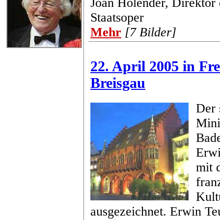
Joan Holender, Direktor
Staatsoper
Mehr
[7 Bilder]
22. April 2005 in Fr
Breisgau
Der 
Mini
Bad
Erwi
mit 
fran
Kult
ausgezeichnet. Erwin Teu