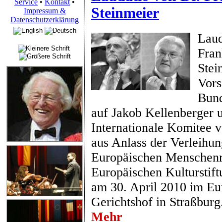
Service
•
Kontakt
•
Steinmeier
Impressum &
Datenschutzerklärung
Laud
Fran
Stei
Vors
Bund
auf Jakob Kellenberger 
Internationale Komitee 
aus Anlass der Verleihun
Europäischen Menschenre
Europäischen Kulturstif
am 30. April 2010 im Eu
Gerichtshof in Straßburg
Mehr