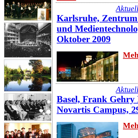
Aktuel
Karlsruhe, Zentrum
und Medientechnolo
Oktober 2009
Meh
Aktuel
Basel, Frank Gehry
Novartis Campus, 2
Meh