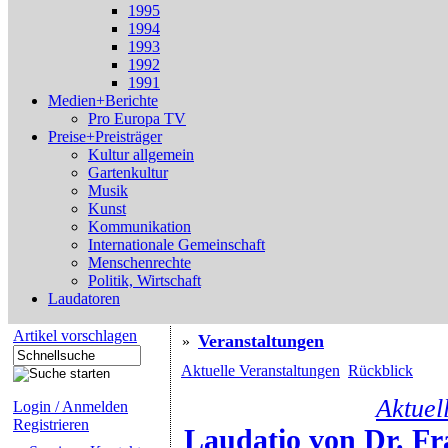
1995
1994
1993
1992
1991
Medien+Berichte
Pro Europa TV
Preise+Preisträger
Kultur allgemein
Gartenkultur
Musik
Kunst
Kommunikation
Internationale Gemeinschaft
Menschenrechte
Politik, Wirtschaft
Laudatoren
Artikel vorschlagen
Veranstaltungen
»
Aktuelle Veranstaltungen
Rückblick
Aktuel
Login / Anmelden
Registrieren
Laudatio von Dr. Fr