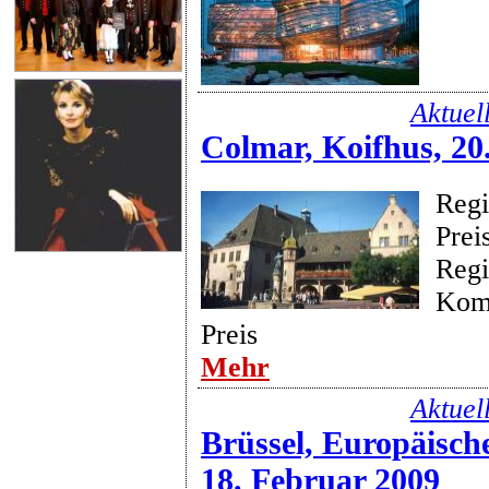
Aktuel
Colmar, Koifhus, 20
Regi
Prei
Regi
Kom
Preis
Mehr
Aktuel
Brüssel, Europäisch
18. Februar 2009