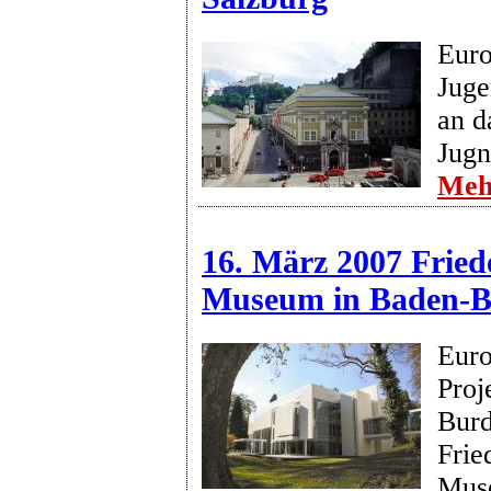
Euro
Juge
an d
Jugn
Meh
16. März 2007 Fried
Museum in Baden-
Euro
Proj
Burd
Frie
Mus