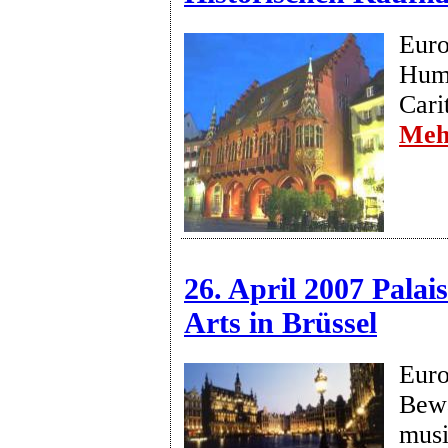
Euro
Huma
Cari
Meh
26. April 2007 Palai
Arts in Brüssel
Euro
Bew
musi