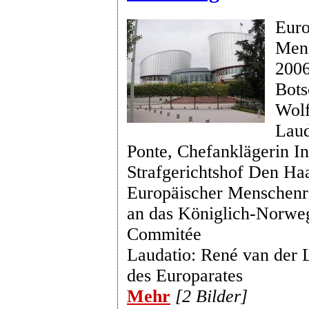
Euro
Mens
200
Bots
Wolf
Laud
Ponte, Chefanklägerin In
Strafgerichtshof Den Ha
Europäischer Menschenr
an das Königlich-Norwe
Commitée
Laudatio: René van der L
des Europarates
Mehr
[2 Bilder]