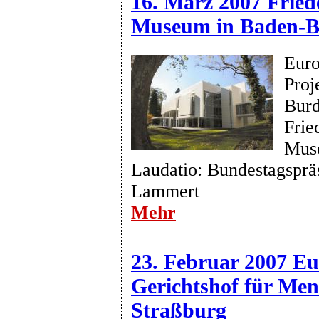
16. März 2007 Fried
Museum in Baden-
Euro
Proj
Burd
Frie
Mus
Laudatio: Bundestagsprä
Lammert
Mehr
23. Februar 2007 Eu
Gerichtshof für Men
Straßburg