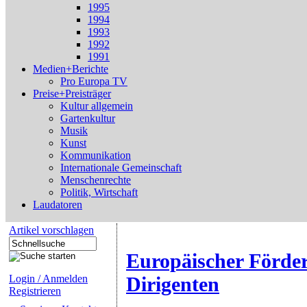
1995
1994
1993
1992
1991
Medien+Berichte
Pro Europa TV
Preise+Preisträger
Kultur allgemein
Gartenkultur
Musik
Kunst
Kommunikation
Internationale Gemeinschaft
Menschenrechte
Politik, Wirtschaft
Laudatoren
Artikel vorschlagen
Europäischer Förder
Login / Anmelden
Dirigenten
Registrieren