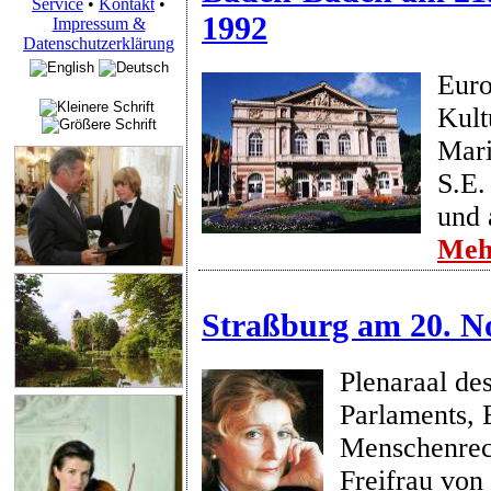
Service
•
Kontakt
•
1992
Impressum &
Datenschutzerklärung
Euro
Kult
Mari
S.E.
und 
Meh
Straßburg am 20. N
Plenaraal de
Parlaments, 
Menschenrech
Freifrau von