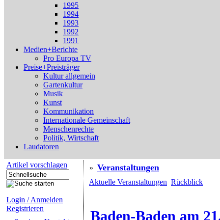
1995
1994
1993
1992
1991
Medien+Berichte
Pro Europa TV
Preise+Preisträger
Kultur allgemein
Gartenkultur
Musik
Kunst
Kommunikation
Internationale Gemeinschaft
Menschenrechte
Politik, Wirtschaft
Laudatoren
Artikel vorschlagen
Veranstaltungen
»
Aktuelle Veranstaltungen
Rückblick
Login / Anmelden
Registrieren
Baden-Baden am 21