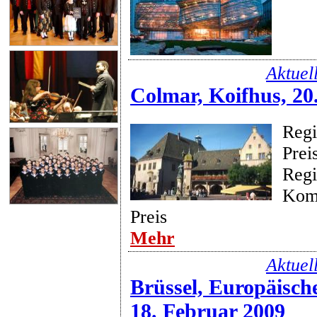
Aktuel
Colmar, Koifhus, 20
Regi
Prei
Regi
Kom
Preis
Mehr
Aktuel
Brüssel, Europäisch
18. Februar 2009