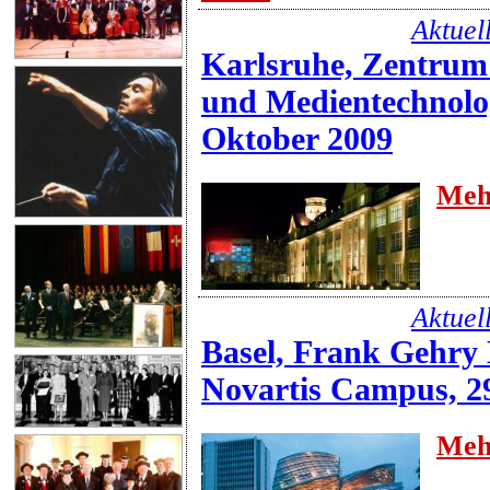
Aktuel
Karlsruhe, Zentrum
und Medientechnolo
Oktober 2009
Meh
Aktuel
Basel, Frank Gehry
Novartis Campus, 2
Meh