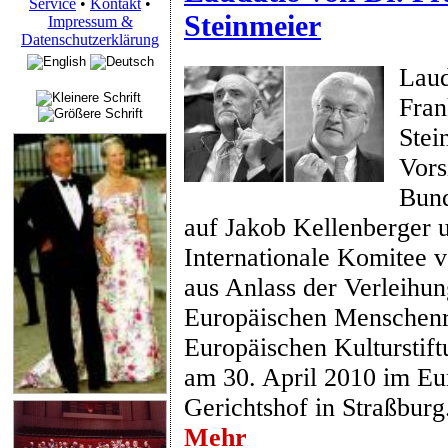
Service
•
Kontakt
•
Steinmeier
Impressum &
Datenschutzerklärung
Laud
Fran
Stei
Vors
Bund
auf Jakob Kellenberger 
Internationale Komitee 
aus Anlass der Verleihun
Europäischen Menschenre
Europäischen Kulturstif
am 30. April 2010 im Eu
Gerichtshof in Straßburg
Mehr