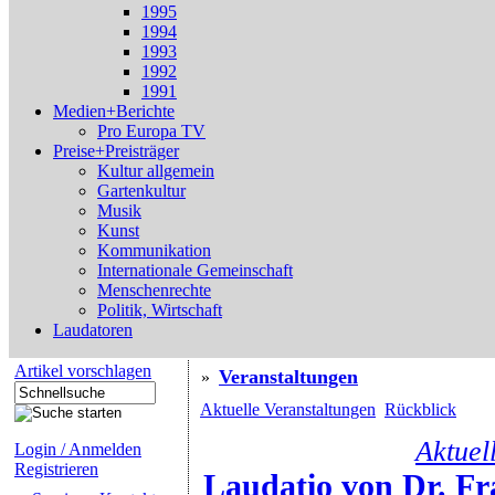
1995
1994
1993
1992
1991
Medien+Berichte
Pro Europa TV
Preise+Preisträger
Kultur allgemein
Gartenkultur
Musik
Kunst
Kommunikation
Internationale Gemeinschaft
Menschenrechte
Politik, Wirtschaft
Laudatoren
Artikel vorschlagen
Veranstaltungen
»
Aktuelle Veranstaltungen
Rückblick
Aktuel
Login / Anmelden
Registrieren
Laudatio von Dr. Fr