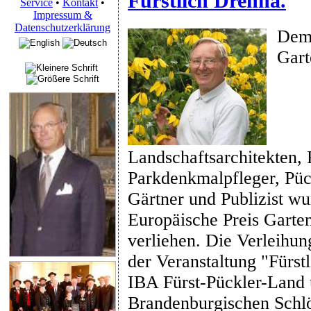
Fürstlich Drehna.
Service
•
Kontakt
•
Impressum &
Datenschutzerklärung
Dem 
Gart
Landschaftsarchitekten, 
Parkdenkmalpfleger, Püc
Gärtner und Publizist wu
Europäische Preis Garte
verliehen. Die Verleihun
der Veranstaltung "Fürstl
IBA Fürst-Pückler-Land 
Brandenburgischen Schlö