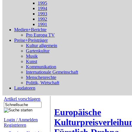
1995
1994
1993
1992
1991
Medien+Berichte
Pro Europa TV
Preise+Preisträger
Kultur allgemein
Gartenkultur
Musik
Kunst
Kommunikation
Internationale Gemeinschaft
Menschenrechte
Politik, Wirtschaft
Laudatoren
Artikel vorschlagen
Europäische
Login / Anmelden
Kulturpreisverleihu
Registrieren