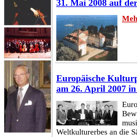
31. Mai 2008 auf de
Meh
Europäische Kulturp
am 26. April 2007 in
Euro
Bew
musi
Weltkulturerbes an die S