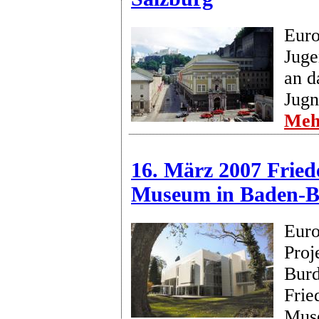
Euro
Juge
an d
Jugn
Meh
16. März 2007 Fried
Museum in Baden-
Euro
Proj
Burd
Frie
Mus