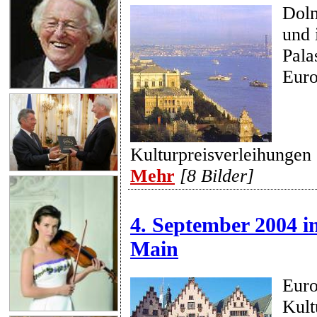
Dolm
und 
Pala
Euro
Kulturpreisverleihungen 
Mehr
[8 Bilder]
4. September 2004 i
Main
Euro
Kult