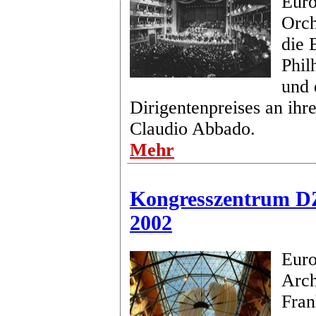
Euro
Orch
die 
Phil
und 
Dirigentenpreises an ihr
Claudio Abbado.
Mehr
Kongresszentrum D
2002
Euro
Arch
Fran