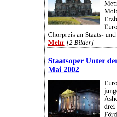
Metr
Mol
Erzb
Euro
Chorpreis an Staats- un
Mehr
[2 Bilder]
Staatsoper Unter de
Mai 2002
Euro
jung
Ashe
drei
Förd