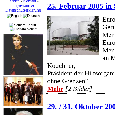
Service
•
Kontakt
•
25. Februar 2005 in
Impressum &
Datenschutzerklärung
Euro
Geri
Mens
Euro
Mens
an M
Kouchner,
Präsident der Hilfsorgan
ohne Grenzen"
Mehr
[2 Bilder]
29. / 31. Oktober 20