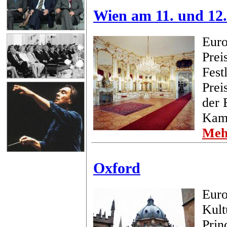
Wien am 11. und 12
Euro
Prei
Fest
Prei
der 
Kam
Meh
Oxford
Euro
Kult
Prin