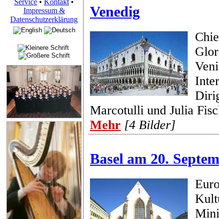
Service
•
Kontakt
•
Venedig
Impressum &
Datenschutzerklärung
Chie
Glor
Veni
Inte
Diri
Marcotulli und Julia Fisc
Mehr
[4 Bilder]
Basel am 20. Septem
Euro
Kult
Mini