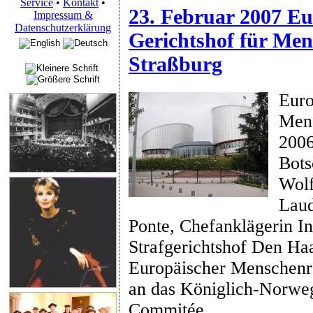
Service
•
Kontakt
•
23. Februar 2007 Eu
Impressum &
Datenschutzerklärung
Gerichtshof für Men
Straßburg
Euro
Mens
200
Bots
Wolf
Laud
Ponte, Chefanklägerin In
Strafgerichtshof Den Ha
Europäischer Menschenr
an das Königlich-Norwe
Commitée