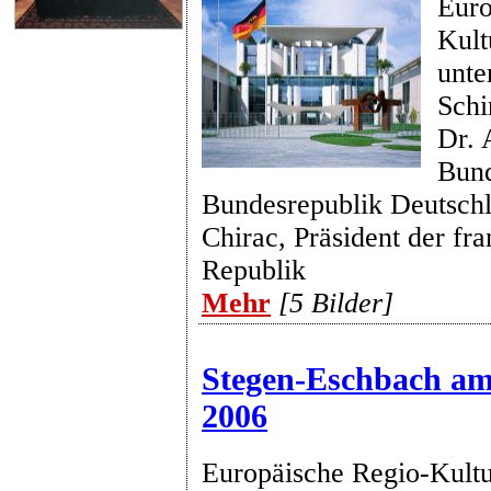
Euro
Kult
unte
Schi
Dr. 
Bund
Bundesrepublik Deutsch
Chirac, Präsident der fr
Republik
Mehr
[5 Bilder]
Stegen-Eschbach am
2006
Europäische Regio-Kultu