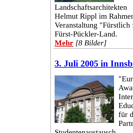
Landschaftsarchitekten
Helmut Rippl im Rahmen
Veranstaltung "Fürstlich
Fürst-Pückler-Land.
Mehr
[8 Bilder]
3. Juli 2005 in Inns
"Eur
Awar
Inte
Educ
für 
Part
Studentenaustausch