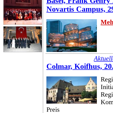
Basel, Frank Gehry
Novartis Campus, 2
Meh
Aktuel
Colmar, Koifhus, 20
Regi
Initi
Regi
Kom
Preis