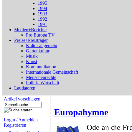
1995
1994
1993
1992
1991
Medien+Berichte
Pro Europa TV
Preise+Preisträger
Kultur allgemein
Gartenkultur
Musik
Kunst
Kommunikation
Internationale Gemeinschaft
Menschenrechte
Politik, Wirtschaft
Laudatoren
Artikel vorschlagen
Europahymne
Login / Anmelden
Registrieren
Ode an die Fr