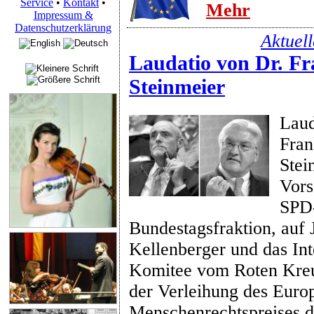
Service
•
Kontakt
•
Mehr
Impressum &
Datenschutzerklärung
Aktuel
Laudatio von Dr. Fr
Steinmeier
Laud
Fran
Stei
Vors
SPD
Bundestagsfraktion, auf 
Kellenberger und das Int
Komitee vom Roten Kreu
der Verleihung des Euro
Menschenrechtspreises d